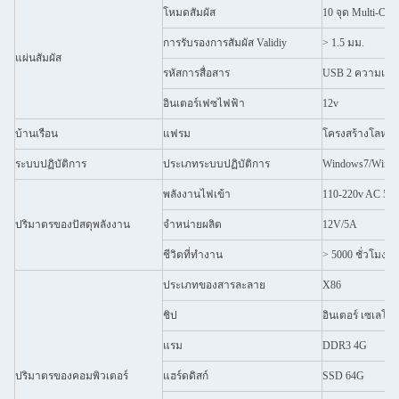
โหมดสัมผัส
10 จุด Multi-Cap
การรับรองการสัมผัส Validiy
> 1.5 มม.
แผ่นสัมผัส
รหัสการสื่อสาร
USB 2 ความเร็วส
อินเตอร์เฟซไฟฟ้า
12v
บ้านเรือน
แฟรม
โครงสร้างโลหะทั
ระบบปฏิบัติการ
ประเภทระบบปฏิบัติการ
Windows7/Windo
พลังงานไฟเข้า
110-220v AC 50
ปริมาตรของปัสดุพลังงาน
จําหน่ายผลิต
12V/5A
ชีวิตที่ทํางาน
> 5000 ชั่วโมง
ประเภทของสารละลาย
X86
ชิป
อินเตอร์ เซเลโร
แรม
DDR3 4G
ปริมาตรของคอมพิวเตอร์
แฮร์ดดิสก์
SSD 64G