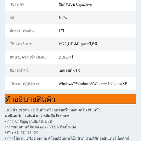
4ประเภท:
สัมผัสแบบ Capacitive
5สี:
16.7ม
6การรับประกัน:
1 ปี
7อินเตอร์เฟซ:
VGA,HD-MI,ยูเอสบี,ดีซี
8หน่วยความจำ DDR3:
DDR3 4จี
9ฮาร์ดดิสก์:
เอสเอสดี 64 จี
10ระบบปฏิบัติการ:
Windows7/Windows8/Windows10/Linux/XP
คําอธิบายสินค้า
18.5 นิ้ว 1920*1080 อินดัสเตรียลทัชสกรีน ทั้งหมดใน PC หนึ่ง
มอนิเตอร์การเล่นด้วยการสัมผัส Feature:
• การเข้าสัญญาณสัมผัส: USB
•
การสนับสนุนที่ติดตั้ง rack / VESA ติดตั้งผนัง
•
โป๊ก AU,EU,US,UK
• การใช้งาน:
เครื่องเล่นเกม คิโอสก์อินเตอร์เอ็กติวก์ ป้ายดิจิตอลอินเตอร์เอ็กติวก์