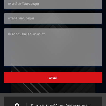
เสนอ
301, อาคาร A, เลขที่ 51, ถนน Youganyuan, ชุมชน