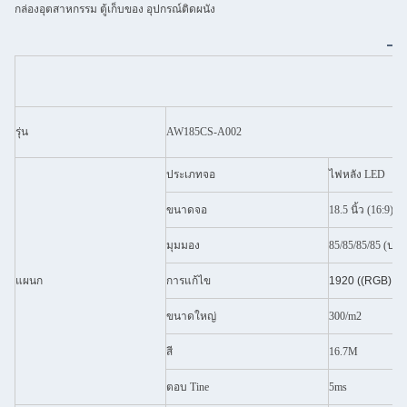
กล่องอุตสาหกรรม ตู้เก็บของ อุปกรณ์ติดผนัง
รุ่น
AW185CS-A002
ประเภทจอ
ไฟหลัง LED
ขนาดจอ
18.5 นิ้ว (16:9)
มุมมอง
85/85/85/85 (ปร
แผนก
การแก้ไข
1920 ((RGB) × 
ขนาดใหญ่
300/m2
สี
16.7M
ตอบ Tine
5ms