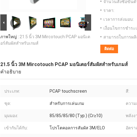
จำนวนสั่งซื้อขั้นต่
ราคา:
เวลาการส่งมอบ:
เงื่อนไขการชำระเ
ภาพใหญ่ :
21.5 นิ้ว 3M Mircotouch PCAP มอนิเต
สามารถในการผลิ
อร์สัมผัสสําหรับเกมส์
ติดต่อ
21.5 นิ้ว 3M Mircotouch PCAP มอนิเตอร์สัมผัสสําหรับเกมส์
คําอธิบาย
ประเภท:
PCAP touchscreen
สี:
ชุด:
สำหรับการเล่นเกม
ความส
มุมมอง:
85/85/85/80 (Typ.) (Cr≥10)
พลังง
เข้ากันได้กับ:
โปรโตคอลการสัมผัส 3M/ELO
อัตรา