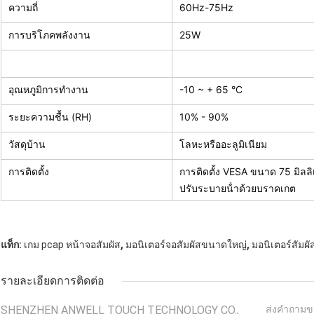
ความถี่
60Hz-75Hz
การบริโภคพลังงาน
25W
อุณหภูมิการทํางาน
-10 ~ + 65 °C
ระยะความชื้น (RH)
10% - 90%
วัสดุบ้าน
โลหะหรืออะลูมิเนียม
การติดตั้ง
การติดตั้ง VESA ขนาด 75 มิลลิ
ปรับระบายน้ําด้วยบราคเกต
,
,
แท็ก:
เกม pcap หน้าจอสัมผัส
มอนิเตอร์จอสัมผัสขนาดใหญ่
มอนิเตอร์สัมผั
รายละเอียดการติดต่อ
SHENZHEN ANWELL TOUCH TECHNOLOGY CO.,
ส่งคำถามข