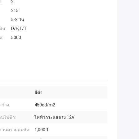
ำ:
2
215
5-8 วัน
งิน:
D/P,T/T
ต:
5000
สีดำ
ว่าง:
450cd/m2
านไฟฟ้า:
ไฟฟ้ากระแสตรง 12V
ส่วนความคมชัด:
1,000:1