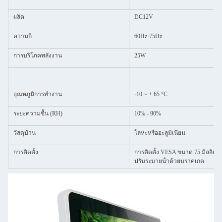
ผลิต
DC12V
ความถี่
60Hz-75Hz
การบริโภคพลังงาน
25W
อุณหภูมิการทํางาน
-10 ~ + 65 °C
ระยะความชื้น (RH)
10% - 90%
วัสดุบ้าน
โลหะหรืออะลูมิเนียม
การติดตั้ง
การติดตั้ง VESA ขนาด 75 มิลลิเมตร
ปรับระบายน้ําด้วยบราคเกต