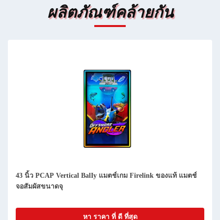
ผลิตภัณฑ์คล้ายกัน
43 นิ้ว PCAP Vertical BalIy แมตช์เกม Firelink ของแท้ แมตช์
จอสัมผัสขนาดจุ
หา ราคา ที่ ดี ที่สุด