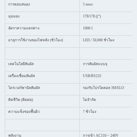
การตอบสนอง
5 msec
มุมมอง
178/178 ((°)
อัตราความแตกต่าง
1000:1
อายุการใช้งานของไฟหลัง (ชั่วโมง)
LED / 50,000 ชั่วโมง
เทคโนโลยีสัมผัส
การสัมผัสแบบจุ
เครื่องเชื่อมสัมผัส
USB/RS232
ไดรเวอร์พานิลสัมผัส
รองรับโปรโตคอล 3M/ELO
ติดชีวิต (ติดต่อ)
ไม่จํากัด
ความแข็งของพื้นผิว
7 ชั่วโมง
พลังงาน
การเข้า AC110 ~ 240V