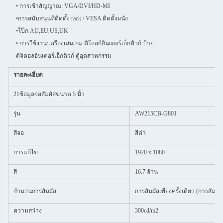
• การเข้าสัญญาณ: VGA/DVI/HD-MI
•
การสนับสนุนที่ติดตั้ง rack / VESA ติดตั้งผนัง
•
โป๊ก AU,EU,US,UK
• การใช้งาน:
เครื่องเล่นเกม คิโอสก์อินเตอร์เอ็กติวก์ ป้าย
ดิจิตอลอินเตอร์เอ็กติวก์ ตู้อุตสาหกรรม
รายละเอียด
21ข้อมูลจอสัมผัสขนาด 5 นิ้ว
รุ่น
AW215CB-G801
สีจอ
สีดํา
การแก้ไข
1920 x 1080
สี
16.7 ล้าน
จํานวนการสัมผัส
การสัมผัสเพียงครั้งเดียว (การสัมผั
ความสว่าง
300cd/m2