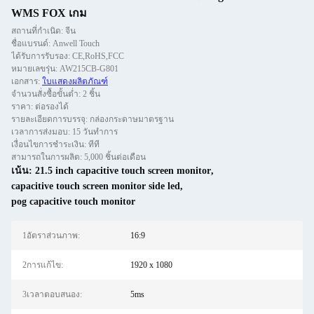
WMS FOX เกม
สถานที่กำเนิด: จีน
ชื่อแบรนด์: Anwell Touch
ได้รับการรับรอง: CE,RoHS,FCC
หมายเลขรุ่น: AW215CB-G801
เอกสาร:
ใบแสดงผลิตภัณฑ์
จำนวนสั่งซื้อขั้นต่ำ: 2 ชิ้น
ราคา: ต่อรองได้
รายละเอียดการบรรจุ: กล่องกระดาษมาตรฐาน
เวลาการส่งมอบ: 15 วันทำการ
เงื่อนไขการชำระเงิน: ทีที
สามารถในการผลิต: 5,000 ชิ้นต่อเดือน
เน้น:
21.5 inch capacitive touch screen monitor
,
capacitive touch screen monitor side led
,
pog capacitive touch monitor
1อัตราส่วนภาพ:
16:9
2การแก้ไข:
1920 x 1080
3เวลาตอบสนอง:
5ms