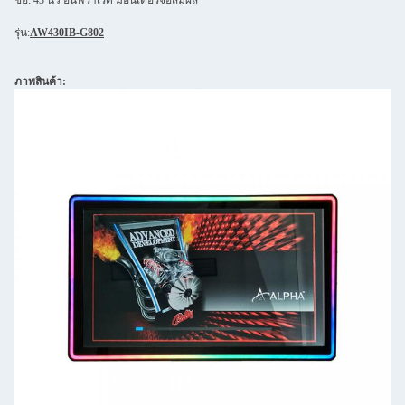
ชื่อ: 43 นิ้ว อินฟราเรด มอนิเตอร์จอสัมผัส
รุ่น:
AW430IB-G802
ภาพสินค้า: