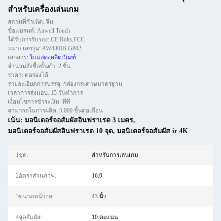
สําหรับเครื่องเล่นเกม
สถานที่กำเนิด: จีน
ชื่อแบรนด์: Anwell Touch
ได้รับการรับรอง: CE,Rohs,FCC
หมายเลขรุ่น: AW430IB-G802
เอกสาร:
ใบแสดงผลิตภัณฑ์
จำนวนสั่งซื้อขั้นต่ำ: 2 ชิ้น
ราคา: ต่อรองได้
รายละเอียดการบรรจุ: กล่องกระดาษมาตรฐาน
เวลาการส่งมอบ: 15 วันทำการ
เงื่อนไขการชำระเงิน: ทีที
สามารถในการผลิต: 5,000 ชิ้นต่อเดือน
เน้น:
มอนิเตอร์จอสัมผัสอินฟราเรด 3 เมตร
,
มอนิเตอร์จอสัมผัสอินฟราเรด 10 จุด
,
มอนิเตอร์จอสัมผัส ir 4K
1ชุด:
สำหรับการเล่นเกม
2อัตราส่วนภาพ:
16:9
3ขนาดหน้าจอ:
43 นิ้ว
4จุดสัมผัส:
10 คะแนน