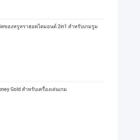
ีวิตของหรูหราฮอตไดมอนด์ 2in1 สําหรับเกมรูม
ney Gold สําหรับเครื่องเล่นเกม