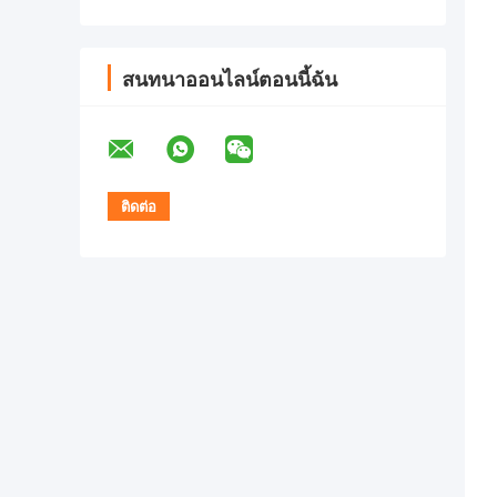
สนทนาออนไลน์ตอนนี้ฉัน