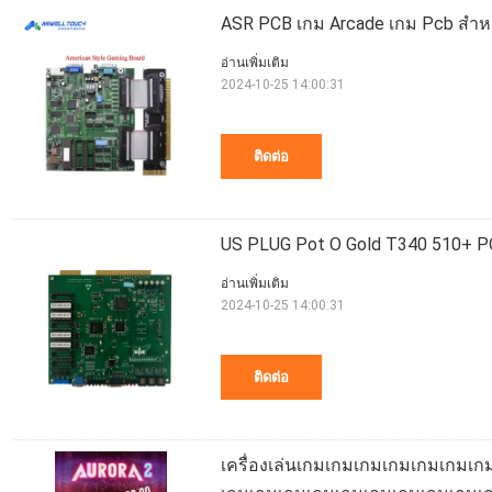
ASR PCB เกม Arcade เกม Pcb สําห
อ่านเพิ่มเติม
2024-10-25 14:00:31
ติดต่อ
US PLUG Pot O Gold T340 510+ PO
อ่านเพิ่มเติม
2024-10-25 14:00:31
ติดต่อ
เครื่องเล่นเกมเกมเกมเกมเกมเกม