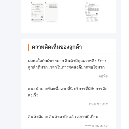
ความคิดเห็นของลูกค้า
ผมพอใจกับผู้ขายมาก สินค้ามีคุณภาพดี บริการ
ลูกค้าดีมาก เวลาในการจัดส่งดีมากพอใจมาก
—— จอห์น
แนะนํามากที่จะซื้อจากที่นี่ บริการที่ดีกับการจัด
ส่งเร็ว
—— กอนซาเลซ
สินค้าดีมาก สินค้ามาถึงแล้ว สภาพดีเยี่ยม
—— แอนเดรส