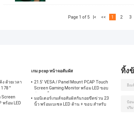
Page 1 of 5
|<
<<
1
2
3
ทิ้ง
เกม pcap หน้าจอสัมผัส
ค้ง ด้วยเวลา
21.5' VESA / Panel Mount PCAP Touch
 178 °
Screen Gaming Monitor พร้อม LED ขอบ
ข้างสดใส และเวลาตอบสนอง 5 ms
h Screen
มอนิเตอร์เกมส์จอสัมผัสกันรอยขีดข่วน 23
 พร้อม LED
นิ้ว พร้อมเบเซล LED ด้าน + ขอบ สําหรับ
าง
Aristocrat Helix