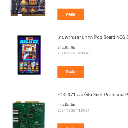
ติดต่อ
เกมความสามารถ Pcb Board NCG 3/2/
อ่านเพิ่มเติม
2024-09-23 15:00:43
ติดต่อ
POG 371 เวอร์ชั่น 3net Ports เก
อ่านเพิ่มเติม
2024-10-25 14:00:31