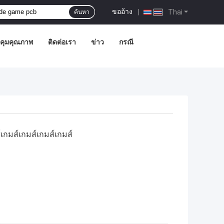
ขออ้าง
|
Thai
ค้นหา
คุมคุณภาพ
ติดต่อเรา
ข่าว
กรณี
เกมส์เกมส์เกมส์เกมส์